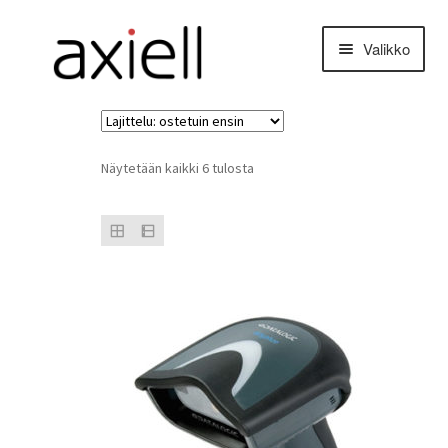
Siirry
Siirry
Valikko
navigointiin
sisältöön
Suosituimmat
Näytetään kaikki 6 tulosta
ensin