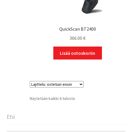
QuickScan BT2400
366.00
€
Lisää ostoskoriin
Suosituimmat
Näytetään kaikki 6 tulosta
ensin
Etsi