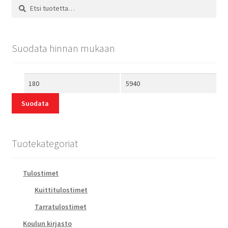
Etsi:
Etsi
Suodata hinnan mukaan
Minimihinta
Maksimihinta
Suodata
Tuotekategoriat
Tulostimet
Kuittitulostimet
Tarratulostimet
Koulun kirjasto