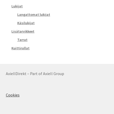
Lukijat
Langattomat lukijat
Käsilukijat
Lisätarvikkeet
Tarrat
Kuittirullat
AxiellDirekt – Part of Axiell Group
Cookies