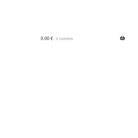
0.00
€
0 tuotetta