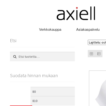
Siirry
Siirry
navigointiin
sisältöön
Verkkokauppa
Asiakaspalvelu
Etsi
Etsi:
Etsi
Suodata hinnan mukaan
Minimihinta
Maksimihinta