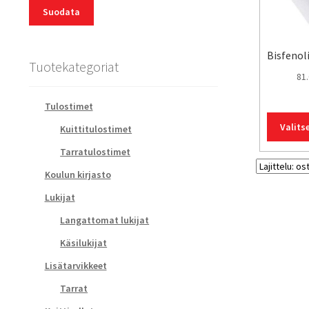
Suodata
Bisfenoli
Tuotekategoriat
81
Tulostimet
Valits
Kuittitulostimet
Tarratulostimet
Koulun kirjasto
Lukijat
Langattomat lukijat
Käsilukijat
Lisätarvikkeet
Tarrat