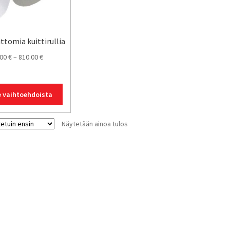
ttomia kuittirullia
Hintaluokka:
.00
€
–
810.00
€
81.00 €
-
Tällä
e vaihtoehdoista
810.00 €
tuotteella
on
Näytetään ainoa tulos
useampi
muunnelma.
Voit
tehdä
valinnat
tuotteen
sivulla.