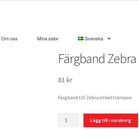
Om oss
Mina sidor
Svenska
Färgband Zebra
81
kr
Färgband till Zebra etikettskrivare.
Färgband
Lägg till i varukorg
Zebra
mängd