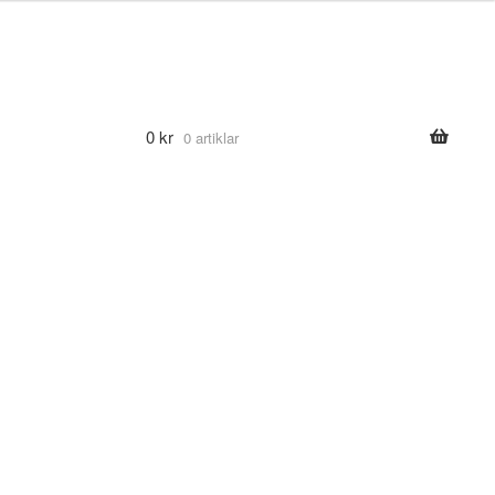
0
kr
0 artiklar