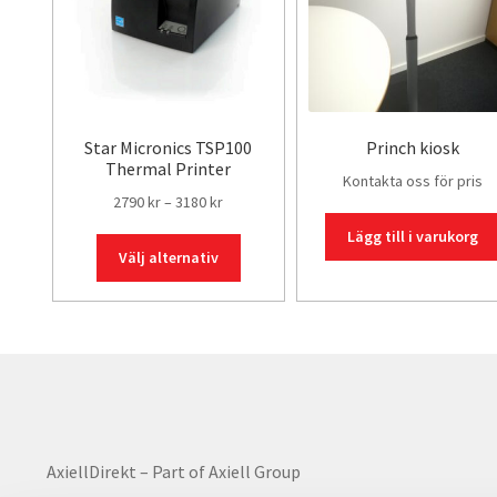
väljas
på
produktsidan
Star Micronics TSP100
Princh kiosk
Thermal Printer
Kontakta oss för pris
Prisintervall:
2790
kr
–
3180
kr
2790 kr
Lägg till i varukorg
Den
till
Välj alternativ
här
3180 kr
produkten
har
flera
varianter.
De
olika
alternativen
AxiellDirekt – Part of Axiell Group
kan