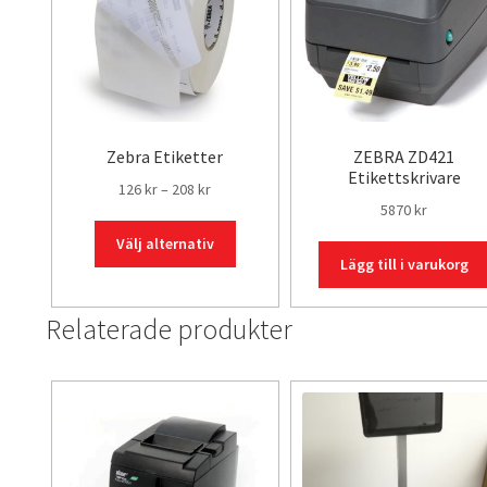
Zebra Etiketter
ZEBRA ZD421
Etikettskrivare
Prisintervall:
126
kr
–
208
kr
5870
kr
126 kr
Den
till
Välj alternativ
här
Lägg till i varukorg
208 kr
produkten
har
Relaterade produkter
flera
varianter.
De
olika
alternativen
kan