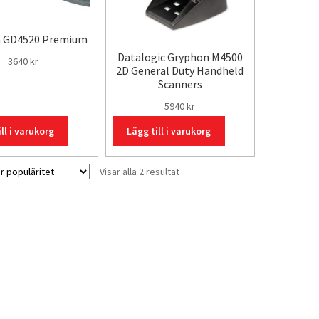
 GD4520 Premium
Datalogic Gryphon M4500
3640
kr
2D General Duty Handheld
Scanners
5940
kr
ll i varukorg
Lägg till i varukorg
Sortera
Visar alla 2 resultat
efter
popularitet