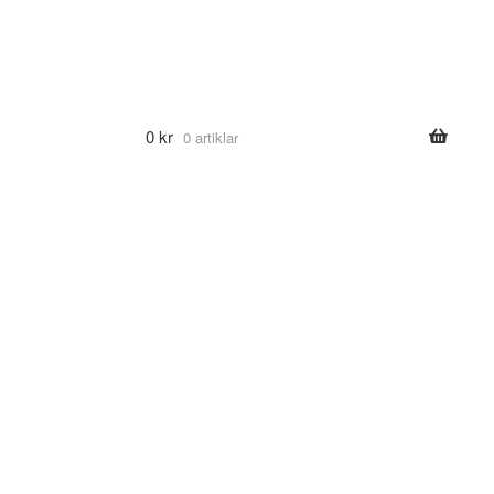
0
kr
0 artiklar