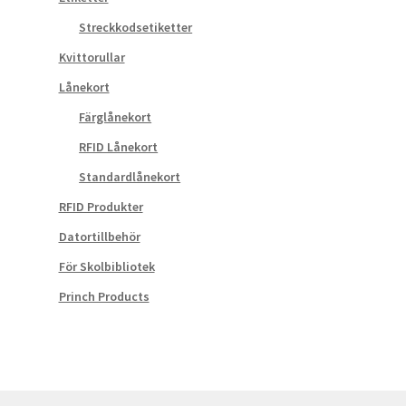
Streckkodsetiketter
Kvittorullar
Lånekort
Färglånekort
RFID Lånekort
Standardlånekort
RFID Produkter
Datortillbehör
För Skolbibliotek
Princh Products